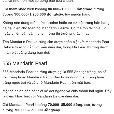
dài và nhỏ hơn một số dòng bao tiêu chuẩn.
Giá tham khảo hiện khoảng
90.000–120.000 đồng/bao
, tương
đương
900.000–1.200.000 đồng/cây
, tùy nguồn hàng.
Không nên dùng một mức nicotine hoặc tar từ một trang bán hàng
để đại diện cho toàn bộ Mandarin Deluxe. Có thể tồn tại nhiều lô
hoặc phiên bản dành cho những thị trường khác nhau.
Tên Mandarin Deluxe cũng cần được phân biệt với Mandarin Pearl.
Deluxe thường gắn với kiểu điếu dài, trong khi Pearl thường được
nhận biết bằng dạng bao dẹt.
555 Mandarin Pearl
555 Mandarin Pearl thường được gọi là 555 Anh tẹc trắng, ba số
dẹt trắng hoặc Mandarin trắng. Bao bì sử dụng màu trắng hoặc
trắng ngọc trai và có chữ Mandarin Pearl trên mặt bao.
Một số phiên bản có thiết kế dẹt ngang và chia thành hai ngăn. Đây
là điểm khác biệt với Mandarin Deluxe điếu dài.
Giá Mandarin Pearl khoảng
70.000–85.000 đồng/bao
, tương
đương
700.000–850.000 đồng/cây
.