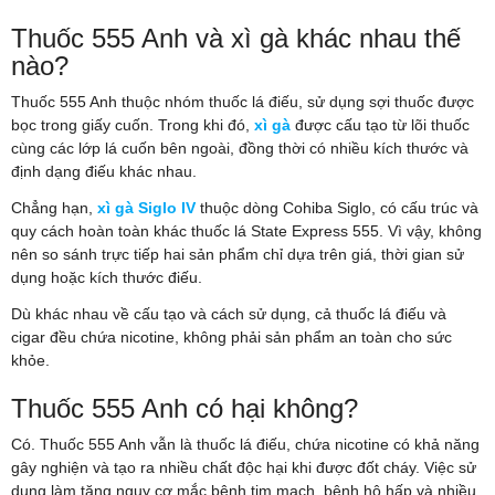
Thuốc 555 Anh và xì gà khác nhau thế
nào?
Thuốc 555 Anh thuộc nhóm thuốc lá điếu, sử dụng sợi thuốc được
bọc trong giấy cuốn. Trong khi đó,
xì gà
được cấu tạo từ lõi thuốc
cùng các lớp lá cuốn bên ngoài, đồng thời có nhiều kích thước và
định dạng điếu khác nhau.
Chẳng hạn,
xì gà Siglo IV
thuộc dòng Cohiba Siglo, có cấu trúc và
quy cách hoàn toàn khác thuốc lá State Express 555. Vì vậy, không
nên so sánh trực tiếp hai sản phẩm chỉ dựa trên giá, thời gian sử
dụng hoặc kích thước điếu.
Dù khác nhau về cấu tạo và cách sử dụng, cả thuốc lá điếu và
cigar đều chứa nicotine, không phải sản phẩm an toàn cho sức
khỏe.
Thuốc 555 Anh có hại không?
Có. Thuốc 555 Anh vẫn là thuốc lá điếu, chứa nicotine có khả năng
gây nghiện và tạo ra nhiều chất độc hại khi được đốt cháy. Việc sử
dụng làm tăng nguy cơ mắc bệnh tim mạch, bệnh hô hấp và nhiều