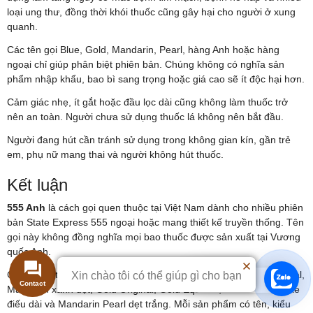
loại ung thư, đồng thời khói thuốc cũng gây hại cho người ở xung
quanh.
Các tên gọi Blue, Gold, Mandarin, Pearl, hàng Anh hoặc hàng
ngoại chỉ giúp phân biệt phiên bản. Chúng không có nghĩa sản
phẩm nhập khẩu, bao bì sang trọng hoặc giá cao sẽ ít độc hại hơn.
Cảm giác nhẹ, ít gắt hoặc đầu lọc dài cũng không làm thuốc trở
nên an toàn. Người chưa sử dụng thuốc lá không nên bắt đầu.
Người đang hút cần tránh sử dụng trong không gian kín, gần trẻ
em, phụ nữ mang thai và người không hút thuốc.
Kết luận
555 Anh
là cách gọi quen thuộc tại Việt Nam dành cho nhiều phiên
bản State Express 555 ngoại hoặc mang thiết kế truyền thống. Tên
gọi này không đồng nghĩa mọi bao thuốc được sản xuất tại Vương
quốc Anh.
Các nhóm thường gặp gồm 555 Anh xanh dạng Blue hoặc Original,
Xin chào tôi có thể giúp gì cho bạn
Chat hỗ trợ
Mandarin xanh dẹt, Gold Original, Gold Equinox, Mandarin Deluxe
điếu dài và Mandarin Pearl dẹt trắng. Mỗi sản phẩm có tên, kiểu