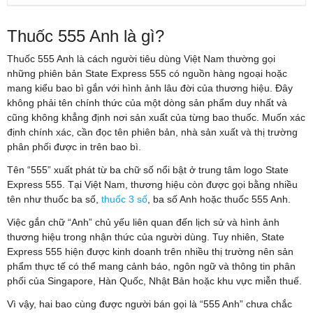
Thuốc 555 Anh là gì?
Thuốc 555 Anh là cách người tiêu dùng Việt Nam thường gọi
những phiên bản State Express 555 có nguồn hàng ngoại hoặc
mang kiểu bao bì gắn với hình ảnh lâu đời của thương hiệu. Đây
không phải tên chính thức của một dòng sản phẩm duy nhất và
cũng không khẳng định nơi sản xuất của từng bao thuốc. Muốn xác
định chính xác, cần đọc tên phiên bản, nhà sản xuất và thị trường
phân phối được in trên bao bì.
Tên “555” xuất phát từ ba chữ số nổi bật ở trung tâm logo State
Express 555. Tại Việt Nam, thương hiệu còn được gọi bằng nhiều
tên như thuốc ba số,
thuốc 3 số
, ba số Anh hoặc thuốc 555 Anh.
Việc gắn chữ “Anh” chủ yếu liên quan đến lịch sử và hình ảnh
thương hiệu trong nhận thức của người dùng. Tuy nhiên, State
Express 555 hiện được kinh doanh trên nhiều thị trường nên sản
phẩm thực tế có thể mang cảnh báo, ngôn ngữ và thông tin phân
phối của Singapore, Hàn Quốc, Nhật Bản hoặc khu vực miễn thuế.
Vì vậy, hai bao cùng được người bán gọi là “555 Anh” chưa chắc