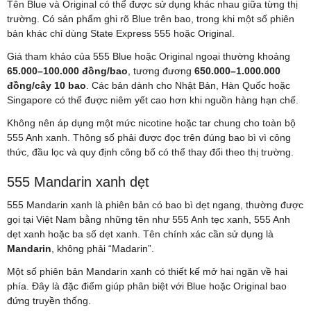
Tên Blue và Original có thể được sử dụng khác nhau giữa từng thị
trường. Có sản phẩm ghi rõ Blue trên bao, trong khi một số phiên
bản khác chỉ dùng State Express 555 hoặc Original.
Giá tham khảo của 555 Blue hoặc Original ngoại thường khoảng
65.000–100.000 đồng/bao
, tương đương
650.000–1.000.000
đồng/cây 10 bao
. Các bản dành cho Nhật Bản, Hàn Quốc hoặc
Singapore có thể được niêm yết cao hơn khi nguồn hàng hạn chế.
Không nên áp dụng một mức nicotine hoặc tar chung cho toàn bộ
555 Anh xanh. Thông số phải được đọc trên đúng bao bì vì công
thức, đầu lọc và quy định công bố có thể thay đổi theo thị trường.
555 Mandarin xanh dẹt
555 Mandarin xanh là phiên bản có bao bì dẹt ngang, thường được
gọi tại Việt Nam bằng những tên như 555 Anh tẹc xanh, 555 Anh
dẹt xanh hoặc ba số dẹt xanh. Tên chính xác cần sử dụng là
Mandarin
, không phải “Madarin”.
Một số phiên bản Mandarin xanh có thiết kế mở hai ngăn về hai
phía. Đây là đặc điểm giúp phân biệt với Blue hoặc Original bao
đứng truyền thống.