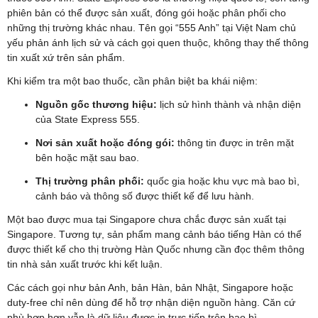
phiên bản có thể được sản xuất, đóng gói hoặc phân phối cho
những thị trường khác nhau. Tên gọi “555 Anh” tại Việt Nam chủ
yếu phản ánh lịch sử và cách gọi quen thuộc, không thay thế thông
tin xuất xứ trên sản phẩm.
Khi kiểm tra một bao thuốc, cần phân biệt ba khái niệm:
Nguồn gốc thương hiệu:
lịch sử hình thành và nhận diện
của State Express 555.
Nơi sản xuất hoặc đóng gói:
thông tin được in trên mặt
bên hoặc mặt sau bao.
Thị trường phân phối:
quốc gia hoặc khu vực mà bao bì,
cảnh báo và thông số được thiết kế để lưu hành.
Một bao được mua tại Singapore chưa chắc được sản xuất tại
Singapore. Tương tự, sản phẩm mang cảnh báo tiếng Hàn có thể
được thiết kế cho thị trường Hàn Quốc nhưng cần đọc thêm thông
tin nhà sản xuất trước khi kết luận.
Các cách gọi như bản Anh, bản Hàn, bản Nhật, Singapore hoặc
duty-free chỉ nên dùng để hỗ trợ nhận diện nguồn hàng. Căn cứ
phù hợp hơn vẫn là dữ liệu được in trực tiếp trên bao bì.