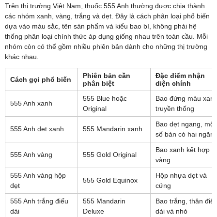
Trên thị trường Việt Nam, thuốc 555 Anh thường được chia thành
các nhóm xanh, vàng, trắng và dẹt. Đây là cách phân loại phổ biến
dựa vào màu sắc, tên sản phẩm và kiểu bao bì, không phải hệ
thống phân loại chính thức áp dụng giống nhau trên toàn cầu. Mỗi
nhóm còn có thể gồm nhiều phiên bản dành cho những thị trường
khác nhau.
Phiên bản cần
Đặc điểm nhận
Cách gọi phổ biến
phân biệt
diện chính
555 Blue hoặc
Bao đứng màu xan
555 Anh xanh
Original
truyền thống
Bao dẹt ngang, một
555 Anh dẹt xanh
555 Mandarin xanh
số bản có hai ngăn
Bao xanh kết hợp
555 Anh vàng
555 Gold Original
vàng
555 Anh vàng hộp
Hộp nhựa dẹt và
555 Gold Equinox
dẹt
cứng
555 Anh trắng điếu
555 Mandarin
Bao trắng, thân điế
dài
Deluxe
dài và nhỏ