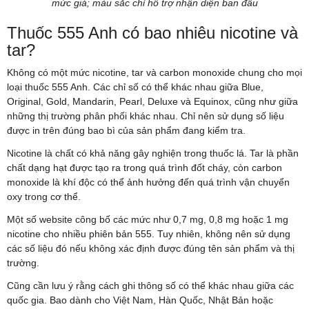
mức giá; màu sắc chỉ hỗ trợ nhận diện ban đầu
Thuốc 555 Anh có bao nhiêu nicotine và
tar?
Không có một mức nicotine, tar và carbon monoxide chung cho mọi
loại thuốc 555 Anh. Các chỉ số có thể khác nhau giữa Blue,
Original, Gold, Mandarin, Pearl, Deluxe và Equinox, cũng như giữa
những thị trường phân phối khác nhau. Chỉ nên sử dụng số liệu
được in trên đúng bao bì của sản phẩm đang kiểm tra.
Nicotine là chất có khả năng gây nghiện trong thuốc lá. Tar là phần
chất dạng hạt được tạo ra trong quá trình đốt cháy, còn carbon
monoxide là khí độc có thể ảnh hưởng đến quá trình vận chuyển
oxy trong cơ thể.
Một số website công bố các mức như 0,7 mg, 0,8 mg hoặc 1 mg
nicotine cho nhiều phiên bản 555. Tuy nhiên, không nên sử dụng
các số liệu đó nếu không xác định được đúng tên sản phẩm và thị
trường.
Cũng cần lưu ý rằng cách ghi thông số có thể khác nhau giữa các
quốc gia. Bao dành cho Việt Nam, Hàn Quốc, Nhật Bản hoặc