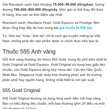
Giá Mandarin xanh hiện khoảng
75.000–90.000 đồng/bao
, tương
đương
750.000–900.000 đồng/cây
. Mức giá có thể thay đổi theo
lô hàng, khu vực và thời điểm cập nhật.
Mandarin xanh, Mandarin Pearl, Gold Equinox và Prestige Slim
được tổng hợp đầy đủ hơn trong bài
giá thuốc lá 555 dẹt
.
Từ “Anh tẹc” hoặc “Anh tẹt” chỉ là cách gọi truyền miệng tại Việt
Nam, không phải tên sản phẩm được in chính thức trên bao bì.
Thuốc 555 Anh vàng
555 Anh vàng thường chỉ nhóm 555 Gold, trong đó phổ biến nhất là
Gold Original và Gold Equinox. Gold Original sử dụng bao giấy tiêu
chuẩn, còn Gold Equinox dùng hộp nhựa dẹt. Các tên Hàn Quốc,
Nhật Bản, Singapore hoặc duty-free thường phản ánh thị trường
phân phối hay nguồn hàng, không nhất thiết là nơi sản xuất.
555 Gold Original
555 Gold Original thường sử dụng tông xanh đậm kết hợp vàng.
Bao có kiểu đứng tiêu chuẩn, mỗi bao thường gồm 20 điếu và một
cây thường có 10 bao.