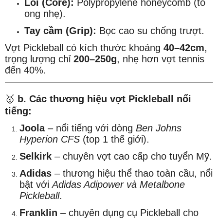
Lõi (Core):
Polypropylene honeycomb (tổ
ong nhẹ).
Tay cầm (Grip):
Bọc cao su chống trượt.
Vợt Pickleball có kích thước khoảng
40–42cm
,
trọng lượng chỉ
200–250g
, nhẹ hơn vợt tennis
đến 40%.
🥇
b. Các thương hiệu vợt Pickleball nổi
tiếng:
Joola
– nổi tiếng với dòng
Ben Johns
Hyperion CFS
(top 1 thế giới).
Selkirk
– chuyên vợt cao cấp cho tuyển Mỹ.
Adidas
– thương hiệu thể thao toàn cầu, nổi
bật với
Adidas Adipower và Metalbone
Pickleball
.
Franklin
– chuyên dụng cụ Pickleball cho