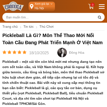
Xem giá tại
0
Trang chủ
Tin tức
Thú Chơi
Pickleball Là Gì? Môn Thể Thao Mới Nổi
Toàn Cầu Đang Phát Triển Mạnh Ở Việt Nam
18/10/2025
Đông Hòa
Pickleball – một cái tên còn khá mới mẻ nhưng đang tạo nên
cơn sốt toàn cầu, và Việt Nam không phải là ngoại lệ. Kết hợp
giữa tennis, cầu lông và bóng bàn, môn thể thao Pickleball sở
hữu luật chơi đơn giản, dễ tiếp cận nhưng lại có tốc độ và
tính chiến thuật cao. Bài viết này sẽ cung cấp mọi thông tin
bạn cần biết: Pickleball là gì, các quy tắc cơ bản, dụng cụ
thiết yếu (vợt Pickleball, Pickleball Ball), tiêu chuẩn Pickleball
Court, và địa chỉ tìm sân chơi tại Pickleball Hà Nội và
Pickleball TPHCM/Sài Gòn.