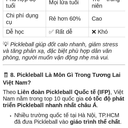
Mọi lứa tuổi
tuổi
niên
Chi phí dụng
Rẻ hơn 60%
Cao
cụ
Dễ học
✅ Rất dễ
❌ Khó
💡
Pickleball giúp đốt calo nhanh, giảm stress
và tăng phản xạ, đặc biệt phù hợp dân văn
phòng, người muốn vận động nhẹ mà vui.
🧾
8. Pickleball Là Môn Gì Trong Tương Lai
Việt Nam?
Theo
Liên đoàn Pickleball Quốc tế (IFP)
, Việt
Nam nằm trong top 10 quốc gia
có tốc độ phát
triển Pickleball nhanh nhất châu Á
.
Nhiều trường quốc tế tại Hà Nội, TP.HCM
đã đưa Pickleball vào
giáo trình thể chất
.