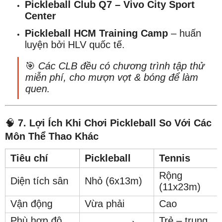
Pickleball Club Q7 – Vivo City Sport
Center
Pickleball HCM Training Camp
– huấn
luyện bởi HLV quốc tế.
🎯
Các CLB đều có chương trình tập thử
miễn phí, cho mượn vợt & bóng để làm
quen.
🧠
7. Lợi Ích Khi Chơi Pickleball So Với Các
Môn Thể Thao Khác
Tiêu chí
Pickleball
Tennis
Rộng
Diện tích sân
Nhỏ (6x13m)
(11x23m)
Vận động
Vừa phải
Cao
Phù hợp độ
Trẻ – trung