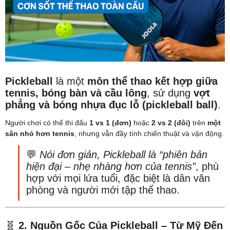
Pickleball
là một
môn thể thao kết hợp giữa
tennis, bóng bàn và cầu lông
, sử dụng
vợt
phẳng và bóng nhựa đục lỗ (pickleball ball)
.
Người chơi có thể thi đấu
1 vs 1 (đơn)
hoặc
2 vs 2 (đôi)
trên
một
sân nhỏ hơn tennis
, nhưng vẫn đầy tính chiến thuật và vận động.
💬
Nói đơn giản, Pickleball là “phiên bản
hiện đại – nhẹ nhàng hơn của tennis”
, phù
hợp với mọi lứa tuổi, đặc biệt là dân văn
phòng và người mới tập thể thao.
🧬
2. Nguồn Gốc Của Pickleball – Từ Mỹ Đến