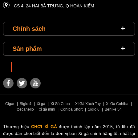
CS 4: 24 HAI BÀ TRƯNG, ​​Q HOÀN KIẾM
CS 5: 4 HÀM NGHI, Q. NAM TỪ LIÊM
Chính sách
CS 6: MASTERI THẢO ĐIỀN, P THẢO ĐIỀN, QUẬN 2
CS 7: VINCOM THE LANDMARK 81, QUẬN BÌNH THẠNH
Sản phẩm
CS 8: VINHOMES METROPOLIS 29 LIỄU GIAI
CS 9: VINHOMES TIME CITY, 458 MINH KHAI
Choixiga
CS 10: VINHOME RIVERSIDE, LONG BIÊN
CS 11: SUNRISE CITY, P TÂN HƯNG, QUẬN 7
CS 12: VINCOM PLAZA ĐÀ NẴNG
Cigar
|
Siglo 4
|
Xì gà
|
Xì Gà Cuba
|
Xì Gà Xách Tay
|
Xì Gà Cohiba
|
CS 13: VINCOM PLAZA TRẦN PHÚ
toscanello
|
xì gà mini
|
Cohiba Short
|
Siglo 6
|
Behike 54
Thương hiệu
CHƠI XÌ GÀ
được thành lập năm 2015, từ lâu đã
được dân chơi biết đến là đơn vị bán Xì gà chính hãng tốt nhất tại