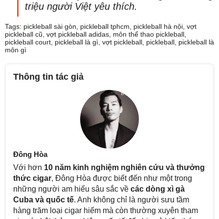
triệu người Việt yêu thích.
Tags:
pickleball sài gòn
,
pickleball tphcm
,
pickleball hà nội
,
vợt
pickleball cũ
,
vợt pickleball adidas
,
môn thể thao pickleball
,
pickleball court
,
pickleball là gì
,
vợt pickleball
,
pickleball
,
pickleball là
môn gì
Thông tin tác giả
Đông Hòa
Với hơn
10 năm kinh nghiệm nghiên cứu và thưởng
thức cigar
, Đông Hòa được biết đến như một trong
những người am hiểu sâu sắc về
các dòng xì gà
Cuba và quốc tế
. Anh không chỉ là người sưu tầm
hàng trăm loại cigar hiếm mà còn thường xuyên tham