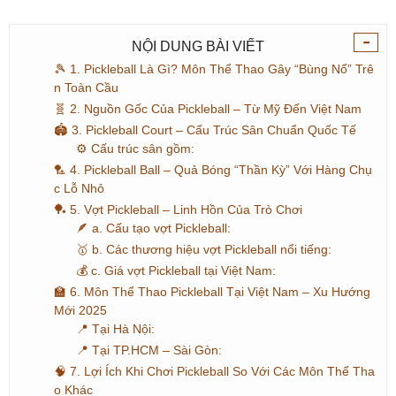
-
NỘI DUNG BÀI VIẾT
🎾 1. Pickleball Là Gì? Môn Thể Thao Gây “Bùng Nổ” Trê
n Toàn Cầu
🧬 2. Nguồn Gốc Của Pickleball – Từ Mỹ Đến Việt Nam
🏟️ 3. Pickleball Court – Cấu Trúc Sân Chuẩn Quốc Tế
⚙️ Cấu trúc sân gồm:
🏸 4. Pickleball Ball – Quả Bóng “Thần Kỳ” Với Hàng Chụ
c Lỗ Nhỏ
🏓 5. Vợt Pickleball – Linh Hồn Của Trò Chơi
🪶 a. Cấu tạo vợt Pickleball:
🥇 b. Các thương hiệu vợt Pickleball nổi tiếng:
💰 c. Giá vợt Pickleball tại Việt Nam:
🏫 6. Môn Thể Thao Pickleball Tại Việt Nam – Xu Hướng
Mới 2025
📍 Tại Hà Nội:
📍 Tại TP.HCM – Sài Gòn:
🧠 7. Lợi Ích Khi Chơi Pickleball So Với Các Môn Thể Tha
o Khác