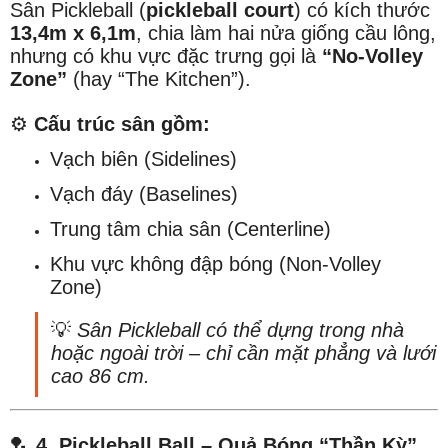
Sân Pickleball (
pickleball court
) có kích thước
13,4m x 6,1m
, chia làm hai nửa giống cầu lông,
nhưng có khu vực đặc trưng gọi là
“No-Volley
Zone”
(hay “The Kitchen”).
⚙️
Cấu trúc sân gồm:
Vạch biên (Sidelines)
Vạch đáy (Baselines)
Trung tâm chia sân (Centerline)
Khu vực không đập bóng (Non-Volley
Zone)
💡
Sân Pickleball có thể dựng trong nhà
hoặc ngoài trời – chỉ cần mặt phẳng và lưới
cao 86 cm.
🏸
4. Pickleball Ball – Quả Bóng “Thần Kỳ”