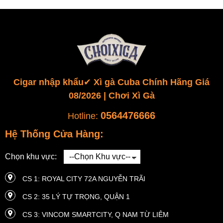
Cigar nhập khẩu✔️ Xì gà Cuba Chính Hãng Giá
08/2026 | Chơi Xì Gà
0564476666
Hotline:
Hệ Thống Cửa Hàng:
Chọn khu vực:
CS 1: ROYAL CITY 72A NGUYỄN TRÃI
CS 2: 35 LÝ TỰ TRỌNG, QUẬN 1
CS 3: VINCOM SMARTCITY, Q NAM TỪ LIÊM