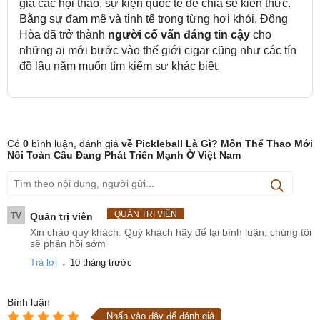
gia các hội thảo, sự kiện quốc tế để chia sẻ kiến thức.
Bằng sự đam mê và tinh tế trong từng hơi khói, Đông
Hòa đã trở thành
người cố vấn đáng tin cậy
cho
những ai mới bước vào thế giới cigar cũng như các tín
đồ lâu năm muốn tìm kiếm sự khác biệt.
Có
0
bình luận, đánh giá
về Pickleball Là Gì? Môn Thể Thao Mới
Nổi Toàn Cầu Đang Phát Triển Mạnh Ở Việt Nam
QUẢN TRỊ VIÊN
TV
Quản trị viên
Xin chào quý khách. Quý khách hãy để lại bình luận, chúng tôi
sẽ phản hồi sớm
.
Trả lời
10 tháng trước
Bình luận
Nhấn vào đây để đánh giá