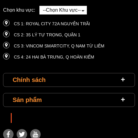
Chọn khu vực:
CS 1: ROYAL CITY 72A NGUYỄN TRÃI
CS 2: 35 LÝ TỰ TRỌNG, QUẬN 1
CS 3: VINCOM SMARTCITY, Q NAM TỪ LIÊM
CS 4: 24 HAI BÀ TRƯNG, ​​Q HOÀN KIẾM
CS 5: 4 HÀM NGHI, Q. NAM TỪ LIÊM
Chính sách
CS 6: MASTERI THẢO ĐIỀN, P THẢO ĐIỀN, QUẬN 2
CS 7: VINCOM THE LANDMARK 81, QUẬN BÌNH THẠNH
Sản phẩm
CS 8: VINHOMES METROPOLIS 29 LIỄU GIAI
CS 9: VINHOMES TIME CITY, 458 MINH KHAI
Choixiga
CS 10: VINHOME RIVERSIDE, LONG BIÊN
CS 11: SUNRISE CITY, P TÂN HƯNG, QUẬN 7