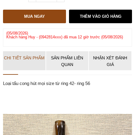
MUA NGAY
THÊM VÀO GIỎ HÀNG
ớc
Khách hàng
Huy
-
(0942814xxx)
đã mua 12 giờ trước (05/08/2026)
Kh
(05
CHI TIẾT SẢN PHẨM
SẢN PHẨM LIÊN
NHẬN XÉT ĐÁNH
QUAN
GIÁ
Loại tẩu cong hút mọi size từ ring 42- ring 56