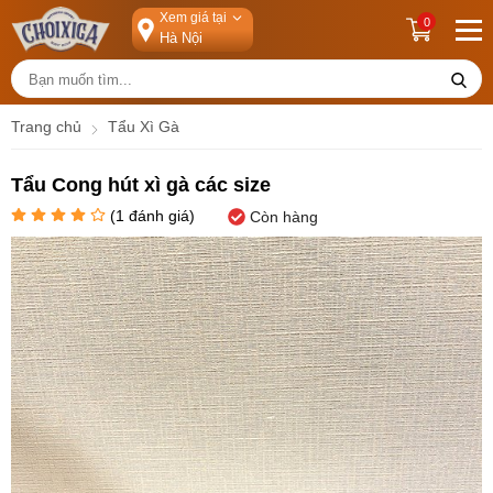
Xem giá tại
0
Trang chủ
Tẩu Xì Gà
Tẩu Cong hút xì gà các size
(
1
đánh giá)
Còn hàng