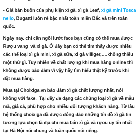
- Giá bán buôn của phụ kiện xì gà, xì gà Leaf,
xì gà mini Tosca
nello
, Bugatti luôn rẻ bậc nhất toàn miền Bắc và trên toàn
quốc.
Ngày nay, chỉ cần ngồi lướt face bạn cũng có thể mua được
Rượu vang và xì gà. Ở đây bạn có thể tìm thấy được nhiều
các thể loại xì gà mini, xì gà sữa, xì gà villiger,….không thiếu
một thứ gì. Tuy nhiên về chất lượng khi mua hàng online thì
không được bảo đảm vì vậy hãy tìm hiểu thật kỹ trước khi
đặt mua hàng.
Mua tại Choixiga.vn bảo đảm xì gà chất lượng nhất, nói
không với fake. Tại đây đa dạng các chủng loại xì gà về mẫu
mã, giá cả, phù hợp cho nhiều đối tượng khách hàng. Từ lâu
hệ thống choixiga đã được đông đảo những tín đồ xì gà tin
tưởng lựa chọn là địa chỉ mua bán xì gà và rựou uy tín nhất
tại Hà Nội nói chung và toàn quốc nói riêng.