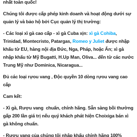
nhất toàn quốc!
Chúng tôi được cấp phép kinh doanh và hoạt động dưới sự
quản lý và bảo hộ bởi Cục quản lý thị trường:
- Các loại xì gà cao cấp - xì gà Cuba xịn:
xì gà Cohiba
,
Trinidad, Montecristo, Patargas,
Romeo y Juliet
được nhập
khẩu từ EU, hàng nội địa Đức, Nga, Pháp, hoặc Ấn; xì gà
nhập khẩu từ Mỹ Bugatti, H.Up Man, Oliva... đến từ các nước
Trung Mỹ như Dominica, Nicaragua...
Đủ các loại rựou vang , Độc quyền 10 dòng rựou vang cao
cấp
Cam kết:
- Xì gà, Rượu vang chuẩn, chính hãng. Sẵn sàng bồi thường
gấp 200 lần giá trị nếu quý khách phát hiện Choixiga bán xì
gà không chuẩn.
- Rượu vang của chúng tôi nhập khẩu chính hãng 100%