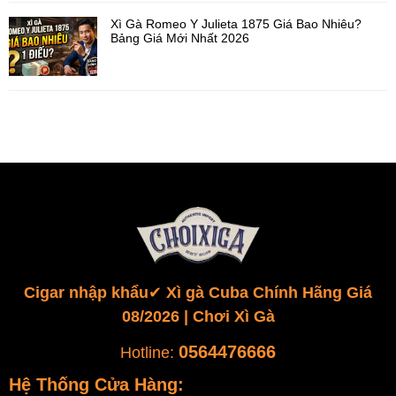
Xì Gà Romeo Y Julieta 1875 Giá Bao Nhiêu?
Bảng Giá Mới Nhất 2026
Cigar nhập khẩu✔️ Xì gà Cuba Chính Hãng Giá
08/2026 | Chơi Xì Gà
0564476666
Hotline:
Hệ Thống Cửa Hàng: