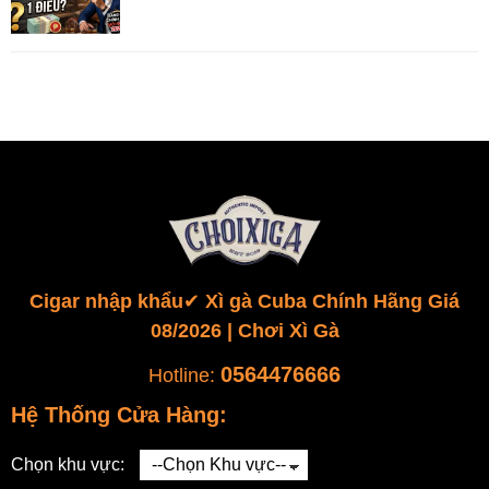
Cigar nhập khẩu✔️ Xì gà Cuba Chính Hãng Giá
08/2026 | Chơi Xì Gà
0564476666
Hotline:
Hệ Thống Cửa Hàng:
Chọn khu vực: