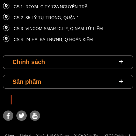
CS 1: ROYAL CITY 72A NGUYỄN TRÃI
CS 2: 35 LÝ TỰ TRỌNG, QUẬN 1
CS 3: VINCOM SMARTCITY, Q NAM TỪ LIÊM
CS 4: 24 HAI BÀ TRƯNG, ​​Q HOÀN KIẾM
CS 5: 4 HÀM NGHI, Q. NAM TỪ LIÊM
Chính sách
CS 6: MASTERI THẢO ĐIỀN, P THẢO ĐIỀN, QUẬN 2
CS 7: VINCOM THE LANDMARK 81, QUẬN BÌNH THẠNH
Sản phẩm
CS 8: VINHOMES METROPOLIS 29 LIỄU GIAI
CS 9: VINHOMES TIME CITY, 458 MINH KHAI
Choixiga
CS 10: VINHOME RIVERSIDE, LONG BIÊN
CS 11: SUNRISE CITY, P TÂN HƯNG, QUẬN 7
CS 12: VINCOM PLAZA ĐÀ NẴNG
Cigar
|
Siglo 4
|
Xì gà
|
Xì Gà Cuba
|
Xì Gà Xách Tay
|
Xì Gà Cohiba
|