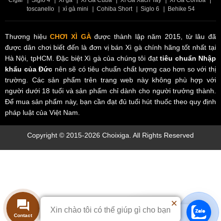
CS 13: VINCOM PLAZA TRẦN PHÚ
toscanello
|
xì gà mini
|
Cohiba Short
|
Siglo 6
|
Behike 54
Thương hiệu
CHƠI XÌ GÀ
được thành lập năm 2015, từ lâu đã
được dân chơi biết đến là đơn vị bán Xì gà chính hãng tốt nhất tại
Hà Nội, tpHCM. Đặc biệt Xì gà của chúng tôi đạt
tiêu chuẩn Nhập
khẩu của Đức
nên sẽ có tiêu chuẩn chất lượng cao hơn so với thị
trường. Các sản phẩm trên trang web này không phù hợp với
người dưới 18 tuổi và sản phẩm chỉ dành cho người trưởng thành.
Để mua sản phẩm này, bạn cần đạt đủ tuổi hút thuốc theo quy định
pháp luật của Việt Nam.
Copyright © 2015-2026 Choixiga. All Rights Reserved
Xin chào tôi có thể giúp gì cho bạn
Chat hỗ trợ
Contact