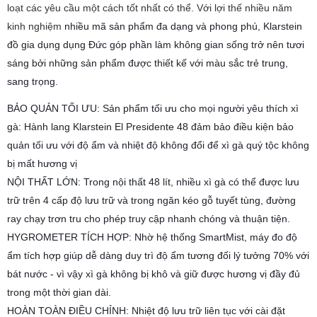
loạt các yêu cầu một cách tốt nhất có thể. Với lợi thế nhiều năm
kinh nghiệm
nhiều mã sản phẩm đa dạng và phong phú, Klarstein
đồ gia dụng dụng Đức góp phần làm không gian sống trở nên tươi
sáng bởi những sản phẩm được thiết kế với màu sắc trẻ trung,
sang trọng.
BẢO QUẢN TỐI ƯU: Sản phẩm tối ưu cho mọi người yêu thích xì
gà: Hành lang Klarstein El Presidente 48 đảm bảo điều kiện bảo
quản tối ưu với độ ẩm và nhiệt độ không đổi để xì gà quý tộc không
bị mất hương vị
NỘI THẤT LỚN: Trong nội thất 48 lít, nhiều xì gà có thể được lưu
trữ trên 4 cấp độ lưu trữ và trong ngăn kéo gỗ tuyết tùng, đường
ray chạy trơn tru cho phép truy cập nhanh chóng và thuận tiện.
HYGROMETER TÍCH HỢP: Nhờ hệ thống SmartMist, máy đo độ
ẩm tích hợp giúp dễ dàng duy trì độ ẩm tương đối lý tưởng 70% với
bát nước - vì vậy xì gà không bị khô và giữ được hương vị đầy đủ
trong một thời gian dài.
HOÀN TOÀN ĐIỀU CHỈNH: Nhiệt độ lưu trữ liên tục với cài đặt