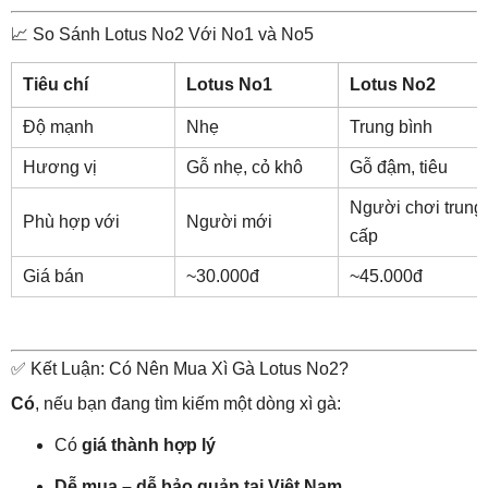
📈 So Sánh Lotus No2 Với No1 và No5
Tiêu chí
Lotus No1
Lotus No2
Độ mạnh
Nhẹ
Trung bình
Hương vị
Gỗ nhẹ, cỏ khô
Gỗ đậm, tiêu
Người chơi trung
Phù hợp với
Người mới
cấp
Giá bán
~30.000đ
~45.000đ
✅ Kết Luận: Có Nên Mua Xì Gà Lotus No2?
Có
, nếu bạn đang tìm kiếm một dòng xì gà:
Có
giá thành hợp lý
Dễ mua – dễ bảo quản tại Việt Nam