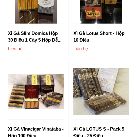
Xì Gà Slim Domica Hộp
Xì Gà Lotus Short - Hộp
30 Điếu 1 Cây 5 Hộp Dễ...
10 Điếu
Liên hệ
Liên hệ
Xì Gà Vinacigar Vinataba -
Xì Gà LOTUS S - Pack 5
Hộp 100 Điếu
Điếu - 25 Điếu