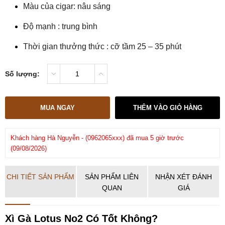
Màu của cigar: nâu sáng
Độ mạnh : trung bình
Thời gian thưởng thức : cỡ tầm 25 – 35 phút
Số lượng:
MUA NGAY
THÊM VÀO GIỎ HÀNG
Khách hàng
Hà Nguyễn
-
(0962065xxx)
đã mua 5 giờ trước
Kh
(09/08/2026)
(08
CHI TIẾT SẢN PHẨM
SẢN PHẨM LIÊN
NHẬN XÉT ĐÁNH
QUAN
GIÁ
Xì Gà Lotus No2 Có Tốt Không?