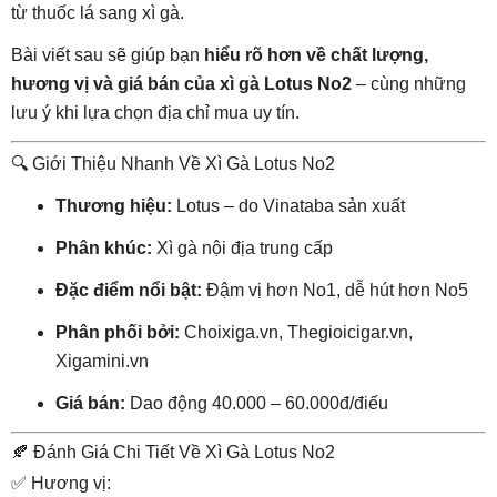
từ thuốc lá sang xì gà.
Bài viết sau sẽ giúp bạn
hiểu rõ hơn về chất lượng,
hương vị và giá bán của xì gà Lotus No2
– cùng những
lưu ý khi lựa chọn địa chỉ mua uy tín.
🔍 Giới Thiệu Nhanh Về Xì Gà Lotus No2
Thương hiệu:
Lotus – do Vinataba sản xuất
Phân khúc:
Xì gà nội địa trung cấp
Đặc điểm nổi bật:
Đậm vị hơn No1, dễ hút hơn No5
Phân phối bởi:
Choixiga.vn, Thegioicigar.vn,
Xigamini.vn
Giá bán:
Dao động 40.000 – 60.000đ/điếu
🍂 Đánh Giá Chi Tiết Về Xì Gà Lotus No2
✅ Hương vị: