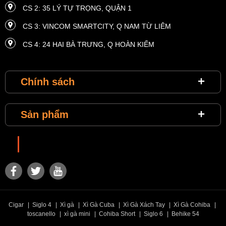
CS 2: 35 LÝ TỰ TRỌNG, QUẬN 1
CS 3: VINCOM SMARTCITY, Q NAM TỪ LIÊM
CS 4: 24 HAI BÀ TRƯNG, ​​Q HOÀN KIẾM
CS 5: 4 HÀM NGHI, Q. NAM TỪ LIÊM
Chính sách
CS 6: MASTERI THẢO ĐIỀN, P THẢO ĐIỀN, QUẬN 2
CS 7: VINCOM THE LANDMARK 81, QUẬN BÌNH THẠNH
Sản phẩm
CS 8: VINHOMES METROPOLIS 29 LIỄU GIAI
CS 9: VINHOMES TIME CITY, 458 MINH KHAI
Choixiga
CS 10: VINHOME RIVERSIDE, LONG BIÊN
CS 11: SUNRISE CITY, P TÂN HƯNG, QUẬN 7
CS 12: VINCOM PLAZA ĐÀ NẴNG
Cigar
|
Siglo 4
|
Xì gà
|
Xì Gà Cuba
|
Xì Gà Xách Tay
|
Xì Gà Cohiba
|
CS 13: VINCOM PLAZA TRẦN PHÚ
toscanello
|
xì gà mini
|
Cohiba Short
|
Siglo 6
|
Behike 54