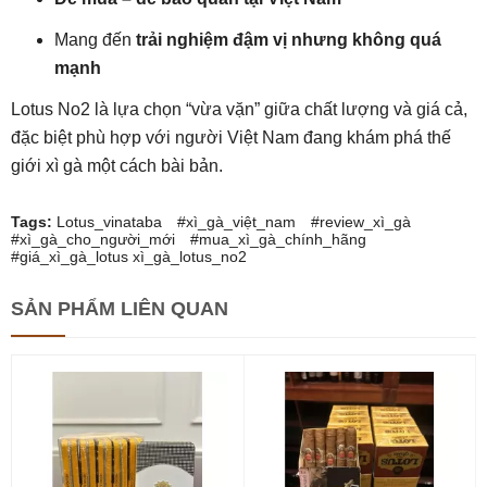
Mang đến
trải nghiệm đậm vị nhưng không quá
mạnh
Lotus No2 là lựa chọn “vừa vặn” giữa chất lượng và giá cả,
đặc biệt phù hợp với người Việt Nam đang khám phá thế
giới xì gà một cách bài bản.
Tags:
Lotus_vinataba #xì_gà_việt_nam #review_xì_gà
#xì_gà_cho_người_mới #mua_xì_gà_chính_hãng
#giá_xì_gà_lotus
xì_gà_lotus_no2
SẢN PHẨM
LIÊN QUAN