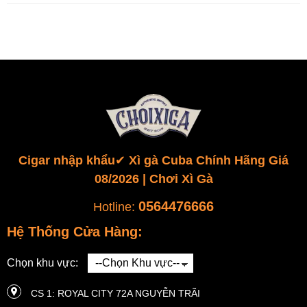
Cigar nhập khẩu✔️ Xì gà Cuba Chính Hãng Giá
08/2026 | Chơi Xì Gà
0564476666
Hotline:
Hệ Thống Cửa Hàng:
Chọn khu vực:
CS 1: ROYAL CITY 72A NGUYỄN TRÃI