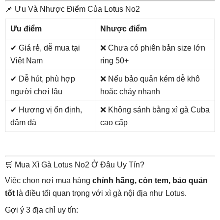
📌 Ưu Và Nhược Điểm Của Lotus No2
Ưu điểm
Nhược điểm
✔ Giá rẻ, dễ mua tại
❌ Chưa có phiên bản size lớn
Việt Nam
ring 50+
✔ Dễ hút, phù hợp
❌ Nếu bảo quản kém dễ khô
người chơi lâu
hoặc cháy nhanh
✔ Hương vị ổn định,
❌ Không sánh bằng xì gà Cuba
đậm đà
cao cấp
🛒 Mua Xì Gà Lotus No2 Ở Đâu Uy Tín?
Việc chọn nơi mua hàng
chính hãng, còn tem, bảo quản
tốt
là điều tối quan trọng với xì gà nội địa như Lotus.
Gợi ý 3 địa chỉ uy tín: