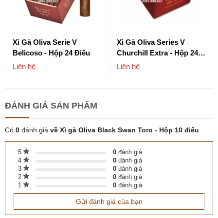
Xì Gà Oliva Serie V
Xì Gà Oliva Series V
Belicoso - Hộp 24 Điếu
Churchill Extra - Hộp 24
Điếu
Liên hệ
Liên hệ
ĐÁNH GIÁ
SẢN PHẨM
Có
0
đánh giá
về Xì gà Oliva Black Swan Toro - Hộp 10 điếu
5
0
đánh giá
4
0
đánh giá
3
0
đánh giá
2
0
đánh giá
1
0
đánh giá
Gửi đánh giá của bạn