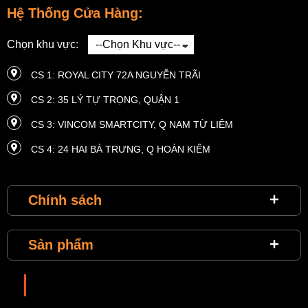
Hệ Thống Cửa Hàng:
Chọn khu vực:
CS 1: ROYAL CITY 72A NGUYỄN TRÃI
CS 2: 35 LÝ TỰ TRỌNG, QUẬN 1
CS 3: VINCOM SMARTCITY, Q NAM TỪ LIÊM
CS 4: 24 HAI BÀ TRƯNG, ​​Q HOÀN KIẾM
CS 5: 4 HÀM NGHI, Q. NAM TỪ LIÊM
Chính sách
CS 6: MASTERI THẢO ĐIỀN, P THẢO ĐIỀN, QUẬN 2
CS 7: VINCOM THE LANDMARK 81, QUẬN BÌNH THẠNH
Sản phẩm
CS 8: VINHOMES METROPOLIS 29 LIỄU GIAI
CS 9: VINHOMES TIME CITY, 458 MINH KHAI
Choixiga
CS 10: VINHOME RIVERSIDE, LONG BIÊN