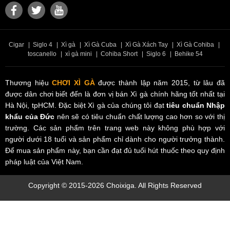
CS 11: SUNRISE CITY, P TÂN HƯNG, QUẬN 7
CS 12: VINCOM PLAZA ĐÀ NẴNG
Cigar
|
Siglo 4
|
Xì gà
|
Xì Gà Cuba
|
Xì Gà Xách Tay
|
Xì Gà Cohiba
|
CS 13: VINCOM PLAZA TRẦN PHÚ
toscanello
|
xì gà mini
|
Cohiba Short
|
Siglo 6
|
Behike 54
Thương hiệu
CHƠI XÌ GÀ
được thành lập năm 2015, từ lâu đã
được dân chơi biết đến là đơn vị bán Xì gà chính hãng tốt nhất tại
Hà Nội, tpHCM. Đặc biệt Xì gà của chúng tôi đạt
tiêu chuẩn Nhập
khẩu của Đức
nên sẽ có tiêu chuẩn chất lượng cao hơn so với thị
trường. Các sản phẩm trên trang web này không phù hợp với
người dưới 18 tuổi và sản phẩm chỉ dành cho người trưởng thành.
Để mua sản phẩm này, bạn cần đạt đủ tuổi hút thuốc theo quy định
pháp luật của Việt Nam.
Copyright © 2015-2026 Choixiga. All Rights Reserved