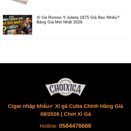
Xì Gà Romeo Y Julieta 1875 Giá Bao Nhiêu?
Bảng Giá Mới Nhất 2026
Cigar nhập khẩu✔️ Xì gà Cuba Chính Hãng Giá
08/2026 | Chơi Xì Gà
0564476666
Hotline: