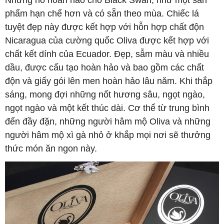
Nhưng nó hoàn hảo cho Black Swan, như một sản
phẩm hạn chế hơn và có sẵn theo mùa. Chiếc lá
tuyệt đẹp này được kết hợp với hỗn hợp chất độn
Nicaragua của cường quốc Oliva được kết hợp với
chất kết dính của Ecuador. Đẹp, sẫm màu và nhiều
dầu, được cấu tạo hoàn hảo và bao gồm các chất
độn và giấy gói lên men hoàn hảo lâu năm. Khi thắp
sáng, mong đợi những nốt hương sâu, ngọt ngào,
ngọt ngào và một kết thúc dài. Cơ thể từ trung bình
đến đầy đặn, những người hâm mộ Oliva và những
người hâm mộ xì gà nhỏ ở khắp mọi nơi sẽ thưởng
thức món ăn ngon này.