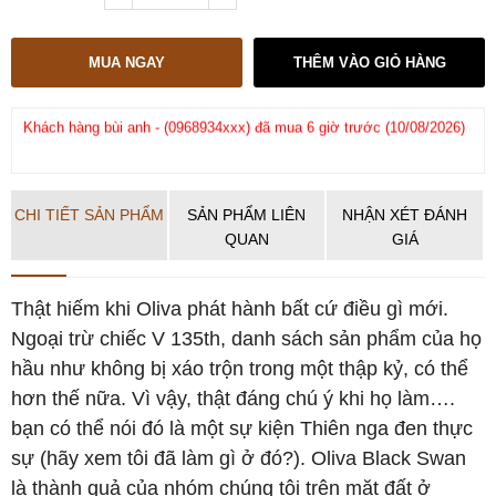
MUA NGAY
THÊM VÀO GIỎ HÀNG
Khách hàng
bùi anh
-
(0968934xxx)
đã mua 6 giờ trước (10/08/2026)
Kh
Khách hàng
Nguyen minh chien
-
(0977686xxx)
đã mua 7 giờ trước
(09
(10/08/2026)
CHI TIẾT SẢN PHẨM
SẢN PHẨM LIÊN
NHẬN XÉT ĐÁNH
QUAN
GIÁ
Thật hiếm khi Oliva phát hành bất cứ điều gì mới.
Ngoại trừ chiếc V 135th, danh sách sản phẩm của họ
hầu như không bị xáo trộn trong một thập kỷ, có thể
hơn thế nữa. Vì vậy, thật đáng chú ý khi họ làm….
bạn có thể nói đó là một sự kiện Thiên nga đen thực
sự (hãy xem tôi đã làm gì ở đó?). Oliva Black Swan
là thành quả của nhóm chúng tôi trên mặt đất ở