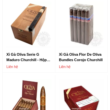
Xì Gà Oliva Serie G
Xì Gà Oliva Flor De Oliva
Maduro Churchill - Hộp
Bundles Corojo Churchill
24 Điếu
Liên hệ
Liên hệ