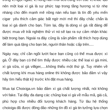
nên một loại xì gà là sự phức tạp trong tầng hương vị từ nhẹ
nhàng cho đến mạnh mẽ nồng nàn nếu bạn là tín đồ yêu mến
cigar yêu thích cảm giác bất ngờ mới mẻ thì đây chắc chắn là
loại xì gà dành cho bạn. Tóm lại, đây là dòng xì gà rất đáng để
được mua về trải nghiệm thử vì nó sẽ tạo ra sự cảm nhận khác
biệt trong bạn. Ngoài ra đây cũng là sản phẩm rất thích hợp dùng
để làm quà tặng cho bạn bè, người thân hoặc cấp trên….
Ngày nay, chỉ cần ngồi lướt face bạn cũng có thể mua được xì
gà. Ở đây bạn có thể tìm thấy được nhiều các thể loại xì gà mini,
xì gà sữa, xì gà villiger,….không thiếu một thứ gì. Tuy nhiên về
chất lượng khi mua hàng online thì không được bảo đảm vì vậy
hãy tìm hiểu thật kỹ trước khi đặt mua hàng.
Mua tại Choixiga.vn bảo đảm xì gà chất lượng nhất, nói không
với fake. Tại đây đa dạng các chủng loại xì gà về mẫu mã, giá cả,
phù hợp cho nhiều đối tượng khách hàng. Từ lâu hệ thống
choixiga đã được đông đảo những tín đồ xì gà tin tưởng lựa chọn