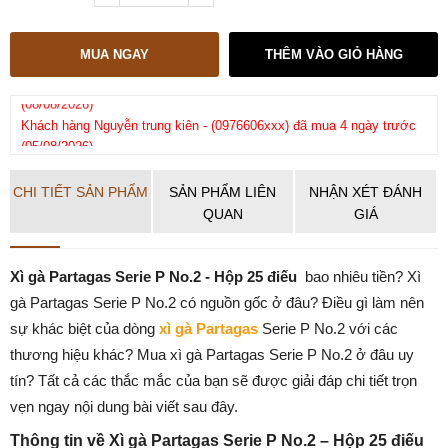
MUA NGAY
THÊM VÀO GIỎ HÀNG
Khách hàng
Nguyễn trung kiên
-
(0976606xxx)
đã mua 4 ngày trước
Kh
(05/08/2026)
CHI TIẾT SẢN PHẨM
SẢN PHẨM LIÊN
NHẬN XÉT ĐÁNH
QUAN
GIÁ
Xì gà Partagas Serie P No.2 - Hộp 25 điếu
bao nhiêu tiền? Xì
gà Partagas Serie P No.2 có nguồn gốc ở đâu? Điều gì làm nên
sự khác biệt của dòng
xì gà Partagas
Serie P No.2 với các
thương hiệu khác? Mua xì gà Partagas Serie P No.2 ở đâu uy
tín? Tất cả các thắc mắc của bạn sẽ được giải đáp chi tiết trọn
vẹn ngay nội dung bài viết sau đây.
Thông tin về Xì gà Partagas Serie P No.2 – Hộp 25 điếu