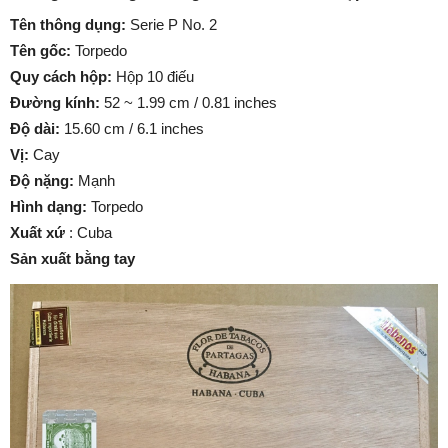
Tên thông dụng:
Serie P No. 2
Tên gốc:
Torpedo
Quy cách hộp:
Hộp 10 điếu
Đường kính:
52 ~ 1.99 cm / 0.81 inches
Độ dài:
15.60 cm / 6.1 inches
Vị:
Cay
Độ nặng:
Mạnh
Hình dạng:
Torpedo
Xuất xứ
: Cuba
Sản xuất bằng tay