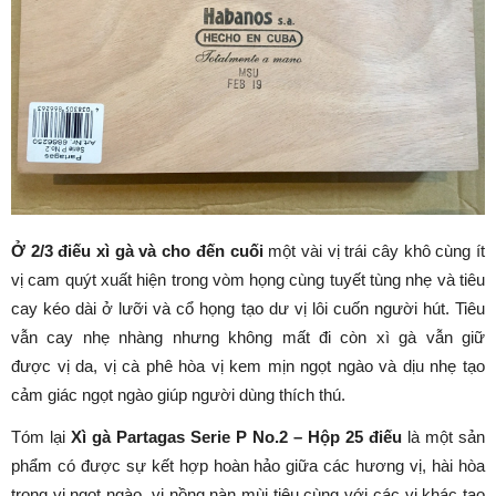
Ở 2/3 điếu xì gà và cho đến cuối
một vài vị trái cây khô cùng ít
vị cam quýt xuất hiện trong vòm họng cùng tuyết tùng nhẹ và tiêu
cay kéo dài ở lưỡi và cổ họng tạo dư vị lôi cuốn người hút. Tiêu
vẫn cay nhẹ nhàng nhưng không mất đi còn xì gà vẫn giữ
được vị da, vị cà phê hòa vị kem mịn ngọt ngào và dịu nhẹ tạo
cảm giác ngọt ngào giúp người dùng thích thú.
Tóm lại
Xì gà Partagas Serie P No.2 – Hộp 25 điếu
là một sản
phẩm có được sự kết hợp hoàn hảo giữa các hương vị, hài hòa
trong vị ngọt ngào, vị nồng nàn mùi tiêu cùng với các vị khác tạo