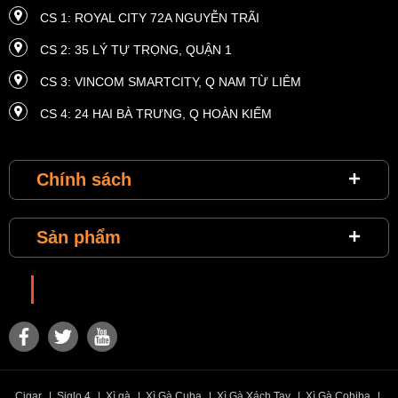
CS 1: ROYAL CITY 72A NGUYỄN TRÃI
CS 2: 35 LÝ TỰ TRỌNG, QUẬN 1
CS 3: VINCOM SMARTCITY, Q NAM TỪ LIÊM
CS 4: 24 HAI BÀ TRƯNG, ​​Q HOÀN KIẾM
CS 5: 4 HÀM NGHI, Q. NAM TỪ LIÊM
Chính sách
CS 6: MASTERI THẢO ĐIỀN, P THẢO ĐIỀN, QUẬN 2
CS 7: VINCOM THE LANDMARK 81, QUẬN BÌNH THẠNH
Sản phẩm
CS 8: VINHOMES METROPOLIS 29 LIỄU GIAI
CS 9: VINHOMES TIME CITY, 458 MINH KHAI
Choixiga
CS 10: VINHOME RIVERSIDE, LONG BIÊN
CS 11: SUNRISE CITY, P TÂN HƯNG, QUẬN 7
CS 12: VINCOM PLAZA ĐÀ NẴNG
Cigar
|
Siglo 4
|
Xì gà
|
Xì Gà Cuba
|
Xì Gà Xách Tay
|
Xì Gà Cohiba
|