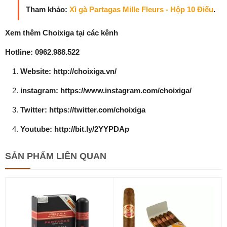
Tham khảo:
Xì gà Partagas Mille Fleurs - Hộp 10 Điếu
.
Xem thêm Choixiga tại các kênh
Hotline: 0962.988.522
Website: http://choixiga.vn/
instagram: https://www.instagram.com/choixiga/
Twitter: https://twitter.com/choixiga
Youtube: http://bit.ly/2YYPDAp
SẢN PHẨM
LIÊN QUAN