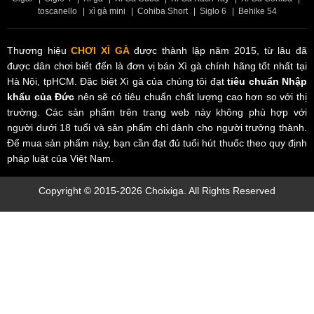
CS 13: VINCOM PLAZA TRẦN PHÚ
toscanello
|
xì gà mini
|
Cohiba Short
|
Siglo 6
|
Behike 54
Thương hiệu
CHƠI XÌ GÀ
được thành lập năm 2015, từ lâu đã
được dân chơi biết đến là đơn vị bán Xì gà chính hãng tốt nhất tại
Hà Nội, tpHCM. Đặc biệt Xì gà của chúng tôi đạt
tiêu chuẩn Nhập
khẩu của Đức
nên sẽ có tiêu chuẩn chất lượng cao hơn so với thị
trường. Các sản phẩm trên trang web này không phù hợp với
người dưới 18 tuổi và sản phẩm chỉ dành cho người trưởng thành.
Để mua sản phẩm này, bạn cần đạt đủ tuổi hút thuốc theo quy định
pháp luật của Việt Nam.
Copyright © 2015-2026 Choixiga. All Rights Reserved