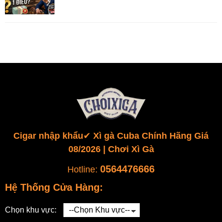
Cigar nhập khẩu✔️ Xì gà Cuba Chính Hãng Giá
08/2026 | Chơi Xì Gà
0564476666
Hotline:
Hệ Thống Cửa Hàng:
Chọn khu vực: