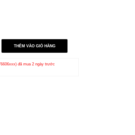
THÊM VÀO GIỎ HÀNG
ua 2 ngày trước (05/08/2026)
Khách hàng
Trường Tuấn
-
(0972