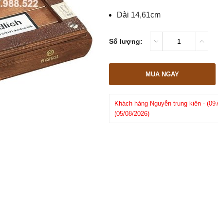
Dài 14,61cm
Số lượng:
MUA NGAY
606xxx)
đã mua 2 ngày trước
Khách hàng
Huy
-
(0942814xxx)
đã m