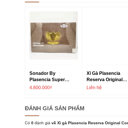
Sonador By
Xì Gà Plasencia
Plasencia Super
Reserva Original
Gordo - Ring 70
Sampler - Hộp 6 Đi
4.800.000₫
Liên hệ
ĐÁNH GIÁ
SẢN PHẨM
Có
0
đánh giá
về Xì gà Plasencia Reserva Original Co