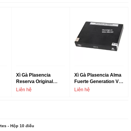
Xì Gà Plasencia
Xì Gà Plasencia Alma
Reserva Original
Fuerte Generation V
ếu
Corona - Hộp 20 Điếu
Salomon (7x58)
Liên hệ
Liên hệ
rtes - Hộp 10 điếu