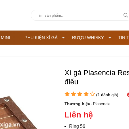
 MINI
PHỤ KIỆN XÌ GÀ
RƯỢU WHISKY
TIN 
Xì gà Plasencia Res
điếu
(
1
đánh giá)
Thương hiệu:
Plasencia
Liên hệ
Ring 56