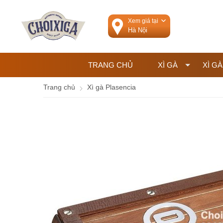
Xem giá tại
TRANG CHỦ
XÌ GÀ
XÌ GÀ
Trang chủ
Xì gà Plasencia