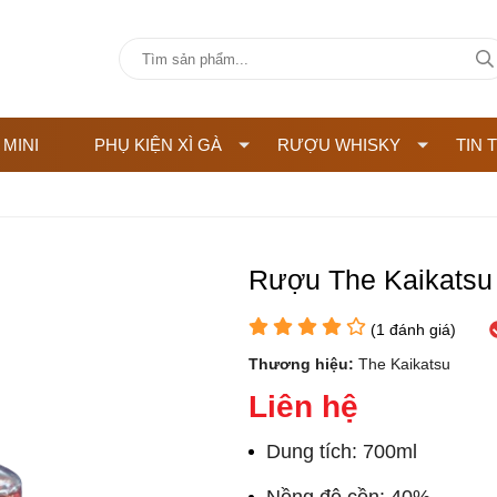
 MINI
PHỤ KIỆN XÌ GÀ
RƯỢU WHISKY
TIN 
Rượu The Kaikatsu
(
1
đánh giá)
Thương hiệu:
The Kaikatsu
Liên hệ
Dung tích: 700ml