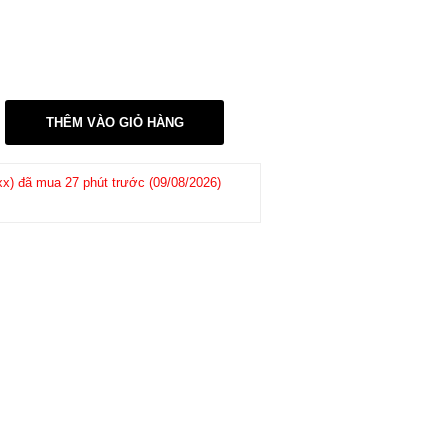
THÊM VÀO GIỎ HÀNG
408xxx)
đã mua 1 day trước (08/08/2026)
Khách hàng
Nguyễn trung kiên
-
(
(05/08/2026)