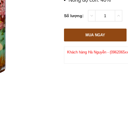
Nồng độ cồn: 40%
Số lượng:
MUA NGAY
đã mua 27 phút trước (09/08/2026)
Khách hàng
Trần Tuấn Sang
-
(0914