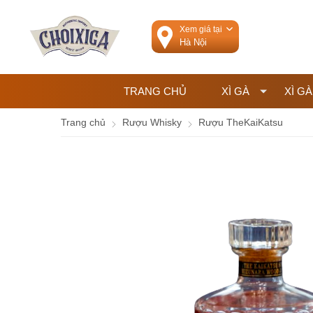
Xem giá tại
TRANG CHỦ
XÌ GÀ
XÌ GÀ
Trang chủ
Rượu Whisky
Rượu TheKaiKatsu