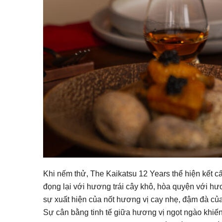
Khi nếm thử, The Kaikatsu 12 Years thể hiện kết c
đọng lại với hương trái cây khô, hòa quyện với hươ
sự xuất hiện của nốt hương vị cay nhẹ, đậm đà của
Sự cân bằng tinh tế giữa hương vị ngọt ngào khiế